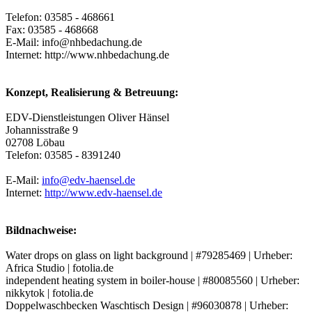
Telefon: 03585 - 468661
Fax: 03585 - 468668
E-Mail: info@nhbedachung.de
Internet: http://www.nhbedachung.de
Konzept, Realisierung & Betreuung:
EDV-Dienstleistungen Oliver Hänsel
Johannisstraße 9
02708 Löbau
Telefon: 03585 - 8391240
E-Mail:
info@edv-haensel.de
Internet:
http://www.edv-haensel.de
Bildnachweise:
Water drops on glass on light background | #79285469 | Urheber:
Africa Studio | fotolia.de
independent heating system in boiler-house | #80085560 | Urheber:
nikkytok | fotolia.de
Doppelwaschbecken Waschtisch Design | #96030878 | Urheber: